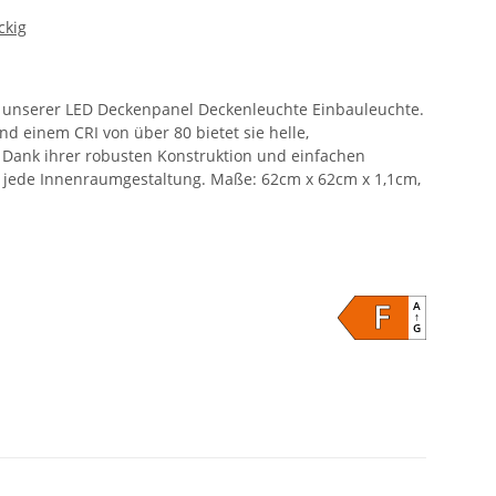
ckig
t unserer LED Deckenpanel Deckenleuchte Einbauleuchte.
d einem CRI von über 80 bietet sie helle,
. Dank ihrer robusten Konstruktion und einfachen
 in jede Innenraumgestaltung. Maße: 62cm x 62cm x 1,1cm,
F
A
↑
G