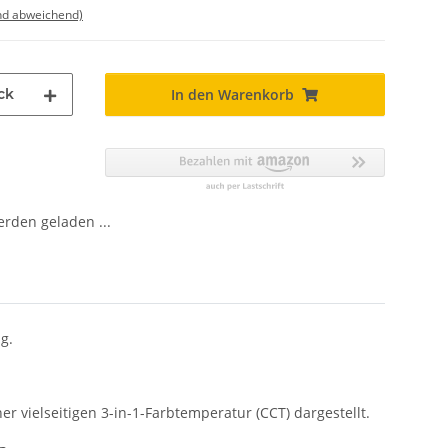
nd abweichend)
ck
In den Warenkorb
den geladen ...
g.
 vielseitigen 3-in-1-Farbtemperatur (CCT) dargestellt.