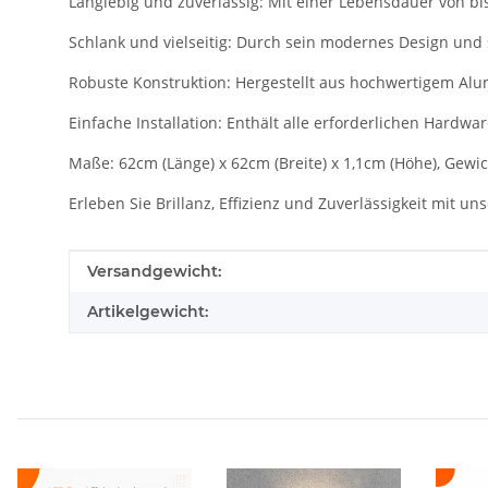
Langlebig und zuverlässig: Mit einer Lebensdauer von bi
Schlank und vielseitig: Durch sein modernes Design und 
Robuste Konstruktion: Hergestellt aus hochwertigem Al
Einfache Installation: Enthält alle erforderlichen Hardwa
Maße: 62cm (Länge) x 62cm (Breite) x 1,1cm (Höhe), Gewich
Erleben Sie Brillanz, Effizienz und Zuverlässigkeit mit 
Produkteigenschaft
Wert
Versandgewicht:
Artikelgewicht: