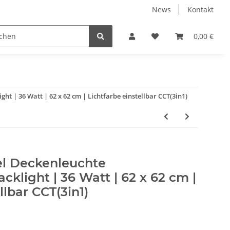
News
Kontakt
 Gewerbe/Industrie Hallenbeleuchtung
LED Leuchtmittel
0,00 €
t | 36 Watt | 62 x 62 cm | Lichtfarbe einstellbar CCT(3in1)
l Deckenleuchte
cklight | 36 Watt | 62 x 62 cm |
llbar CCT(3in1)