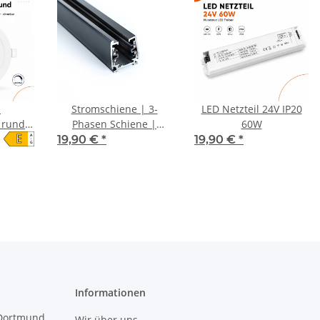
l
Stromschiene | 3-
LED Netzteil 24V IP20
 rund
Phasen Schiene |
60W
E
A
 cm |
schwarz | 1m
19,90 €
*
19,90 €
*
↑
G
CCT
00K,
200K,
0K)
Informationen
 Dortmund
Wir über uns