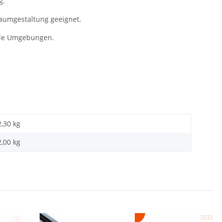
g.
raumgestaltung geeignet.
olle Umgebungen.
2,30 kg
2,00
kg