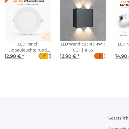
LED Panel
LED Wandleuchte 4W |
LED N
Einbauleuchte rund
CCT | IP65
E
F
A
A
18W IP20 Ø 21,0 cm |
12,90 €
*
12,90 €
*
14,90
↑
↑
G
G
CCT (warmweiß 3000K,
neutralweiß 4200K,
kaltweiß 6400K)
Gesetzlich
Datenschu