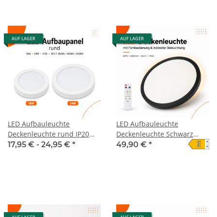
AUF LAGER
AUF LAGER
LED Aufbauleuchte
LED Aufbauleuchte
Deckenleuchte rund IP20
Deckenleuchte Schwarz
E
A
CCT 3000K/4000K/6500K
rund 50W mit
17,95 € -
24,95 €
*
49,90 €
*
↑
G
Fernbedienung - 6000Lm