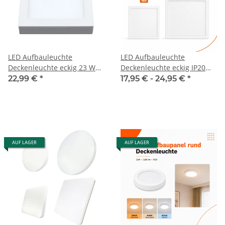
LED Aufbauleuchte
LED Aufbauleuchte
Deckenleuchte eckig 23 Watt
Deckenleuchte eckig IP20
IP20
CCT 3000K/4000K/6500K
22,99 €
*
17,95 € -
24,95 €
*
AUF LAGER
AUF LAGER