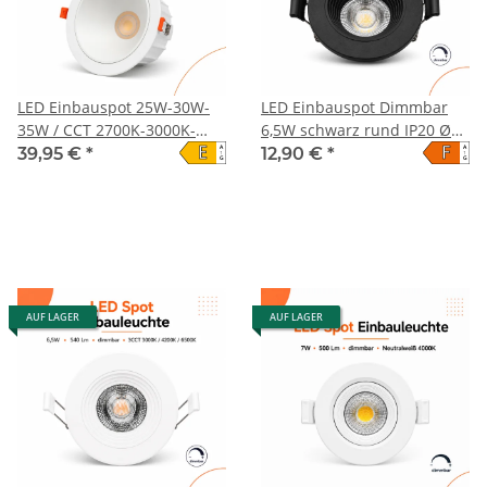
LED Einbauspot 25W-30W-
LED Einbauspot Dimmbar
35W / CCT 2700K-3000K-
6,5W schwarz rund IP20 Ø
E
F
A
A
4000K-5000K-6500K
7,0 cm (deckenausschnitt)
39,95 €
*
12,90 €
*
↑
↑
G
G
CCT 3 in 1 (warmweiß
3000K, neutralweiß 4200K,
kaltweiß 6500K)
AUF LAGER
AUF LAGER