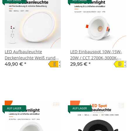
AUF LAGER
AUF LAGER
LED Aufbauleuchte
LED Einbauspot 10W-15W-
Deckenleuchte Weiß rund
20W / CCT 2700K-3000K-
E
D
A
A
50W mit Fernbedienung -
4000K-5000K-6500K
49,90 €
*
29,95 €
*
↑
↑
G
G
6000Lm
AUF LAGER
AUF LAGER