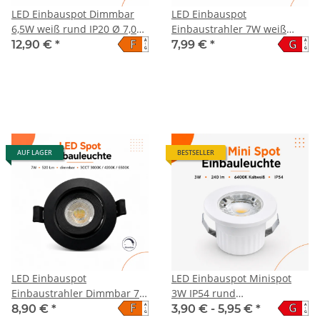
LED Einbauspot Dimmbar
LED Einbauspot
6,5W weiß rund IP20 Ø 7,0
Einbaustrahler 7W weiß
F
G
A
A
cm (deckenausschnitt) CCT 3
rund IP40 schwenkbar
12,90 €
*
7,99 €
*
↑
↑
G
G
in 1 (warmweiß 3000K,
dimmbar Ø 7,0 cm
neutralweiß 4200K, kaltweiß
(deckenausschnitt)
6500K)
AUF LAGER
BESTSELLER
LED Einbauspot
LED Einbauspot Minispot
Einbaustrahler Dimmbar 7W
3W IP54 rund
F
G
A
A
schwarz rund IP20
weiß/schwarz/gold/silber Ø
8,90 €
*
3,90 € -
5,95 €
*
↑
↑
G
G