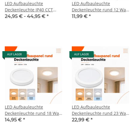
LED Aufbauleuchte
LED Aufbauleuchte
Deckenleuchte IP40 CCT
Deckenleuchte rund 12 Watt
3000K/4000K/6500K
IP20
24,95 € -
44,95 €
*
11,99 €
*
AUF LAGER
AUF LAGER
LED Aufbauleuchte
LED Aufbauleuchte
Deckenleuchte rund 18 Watt
Deckenleuchte rund 23 Watt
IP20
IP20
14,95 €
*
22,99 €
*