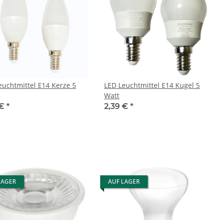
euchtmittel E14 Kerze 5
LED Leuchtmittel E14 Kugel 5
Watt
 €
*
2,39 €
*
LAGER
AUF LAGER