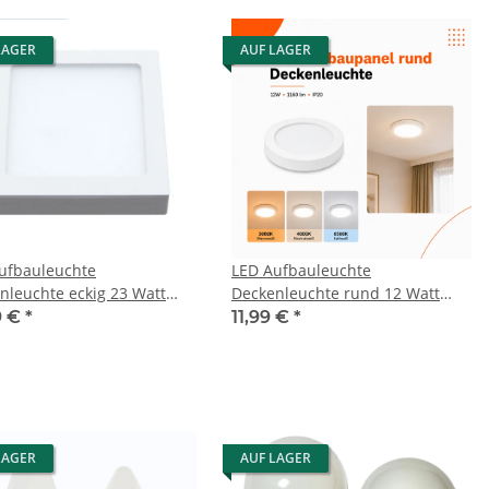
LAGER
AUF LAGER
ufbauleuchte
LED Aufbauleuchte
nleuchte eckig 23 Watt
Deckenleuchte rund 12 Watt
IP20
9 €
*
11,99 €
*
LAGER
AUF LAGER