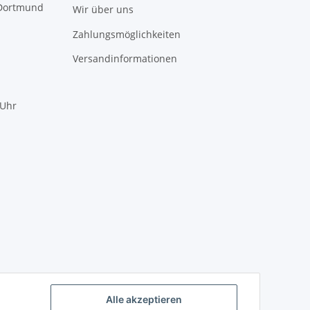
 Dortmund
Wir über uns
Zahlungsmöglichkeiten
Versandinformationen
 Uhr
mundotec GmbH Support
?
Typisch antworten wir sofort
WhatsApp
Alle akzeptieren