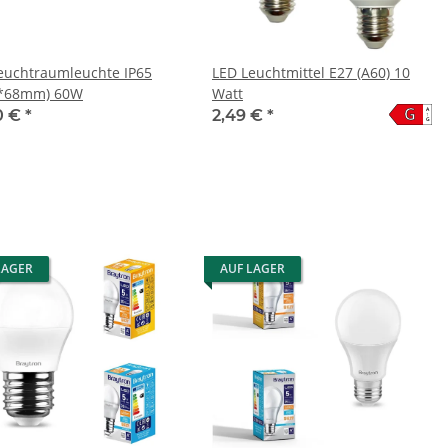
euchtraumleuchte IP65
LED Leuchtmittel E27 (A60) 10
0*68mm) 60W
Watt
G
A
0 €
*
2,49 €
*
↑
G
LAGER
AUF LAGER