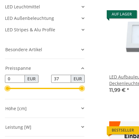
LED Leuchtmittel
AUF LAGER
LED Außenbeleuchtung
LED Stripes & Alu Profile
Besondere Artikel
Preisspanne
LED Aufbaule
EUR
EUR
Deckenleuchte
IP20
11,99 €
*
Höhe [cm]
Leistung [W]
BESTSELLER