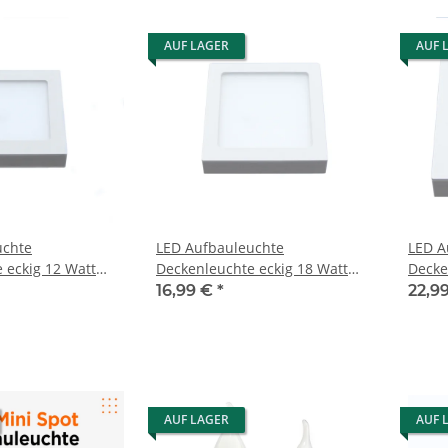
AUF LAGER
AUF 
uchte
LED Aufbauleuchte
LED A
 eckig 12 Watt
Deckenleuchte eckig 18 Watt
Decke
IP20
IP20
16,99 €
*
22,9
AUF LAGER
AUF 