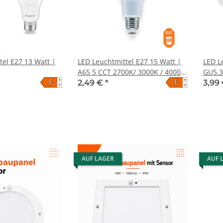
tel E27 13 Watt |
LED Leuchtmittel E27 15 Watt |
LED L
A65 5 CCT 2700K/ 3000K / 4000K
GU5.3
F
F
A
A
/ 5000K / 6500K
2,49 €
*
3,99
↑
↑
G
G
AUF LAGER
AUF 