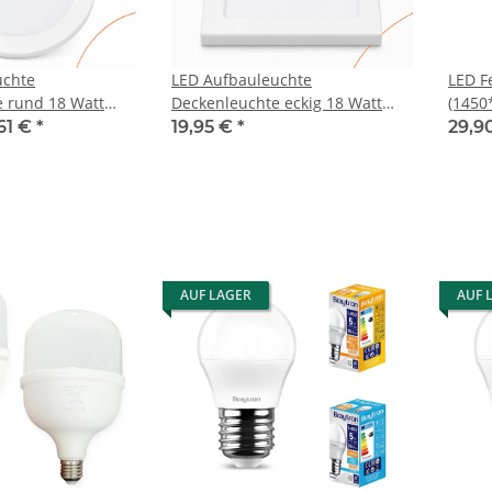
uchte
LED Aufbauleuchte
LED F
 rund 18 Watt
Deckenleuchte eckig 18 Watt
(145
or
IP20 mit Sensor
61 €
*
19,95 €
*
29,9
AUF LAGER
AUF 