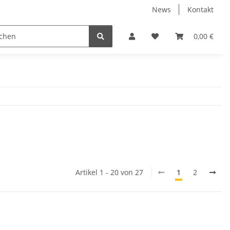
News
Kontakt
 Gewerbe/Industrie Hallenbeleuchtung
LED Leuchtmittel
0,00 €
Artikel 1 - 20 von 27
1
2