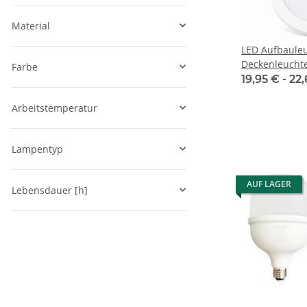
Material
LED Aufbaule
Deckenleuchte
Farbe
IP20 mit Sens
19,95 € -
22,
Arbeitstemperatur
Lampentyp
AUF LAGER
Lebensdauer [h]