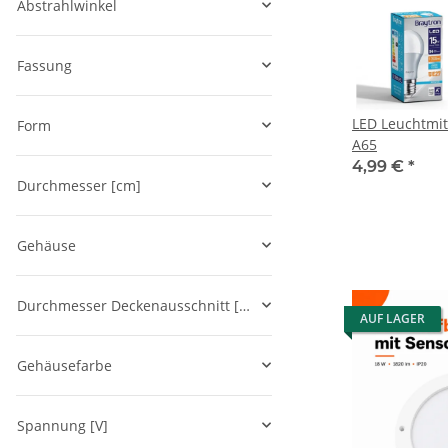
Abstrahlwinkel
Fassung
LED Leuchtmit
Form
A65
4,99 €
*
Durchmesser [cm]
Gehäuse
Durchmesser Deckenausschnitt [cm]
AUF LAGER
Gehäusefarbe
Spannung [V]