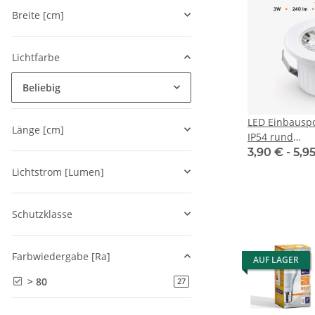
Breite [cm]
Lichtfarbe
Beliebig
LED Einbausp
Länge [cm]
IP54 rund
weiß/schwarz/
3,90 € -
5,9
cm (deckenaus
Lichtstrom [Lumen]
Schutzklasse
Farbwiedergabe [Ra]
AUF LAGER
> 80
Artikel gefunden
27