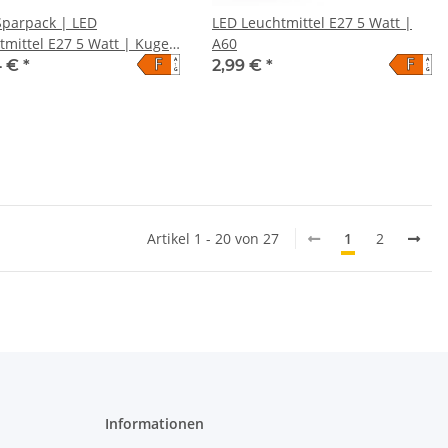
Sparpack | LED
LED Leuchtmittel E27 5 Watt |
tmittel E27 5 Watt | Kugel
A60
F
F
A
A
4 €
*
2,99 €
*
↑
↑
G
G
Artikel 1 - 20 von 27
1
2
Informationen