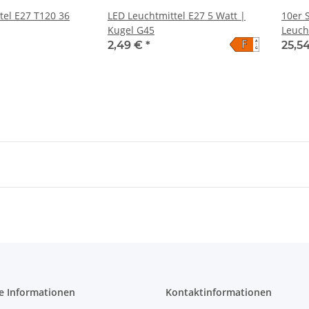
tel E27 T120 36
LED Leuchtmittel E27 5 Watt |
10er 
Kugel G45
Leuch
F
A
G45
2,49 €
*
25,5
↑
G
e Informationen
Kontaktinformationen