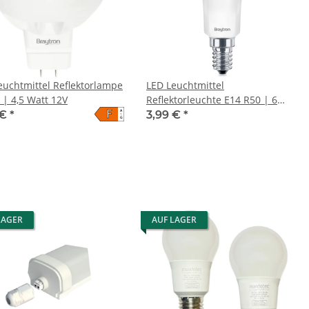
euchtmittel Reflektorlampe
LED Leuchtmittel
 | 4,5 Watt 12V
Reflektorleuchte E14 R50 | 6
F
A
Watt
 €
*
3,99 €
*
↑
G
LAGER
AUF LAGER