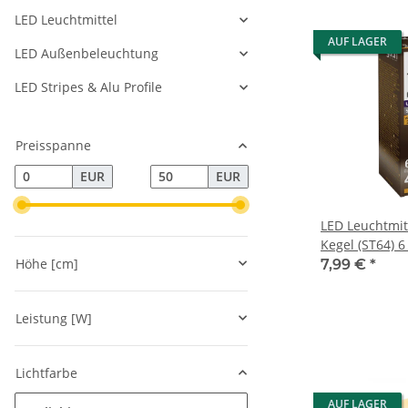
LED Leuchtmittel
AUF LAGER
LED Außenbeleuchtung
LED Stripes & Alu Profile
Preisspanne
EUR
EUR
LED Leuchtmit
Kegel (ST64) 
Höhe [cm]
(2200 K)
7,99 €
*
Leistung [W]
Lichtfarbe
AUF LAGER