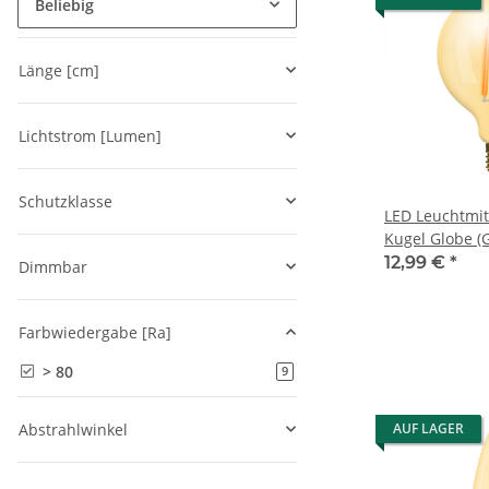
Beliebig
Länge [cm]
Lichtstrom [Lumen]
Schutzklasse
LED Leuchtmit
Kugel Globe 
Durchmesser)
12,99 €
*
Dimmbar
(2200 K)
Farbwiedergabe [Ra]
> 80
Artikel gefunden
9
Abstrahlwinkel
AUF LAGER