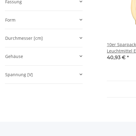
Fassung
Form
Durchmesser [cm]
10er Sparpack
Leuchtmittel 
Gehäuse
Bernstein | C
40,93 €
*
dimmbar warm
Spannung [V]