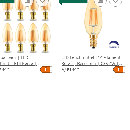
Sparpack | LED
LED Leuchtmittel E14 Filament
tmittel E14 Kerze |
Kerze | Bernstein | C35 4W |
F
F
A
A
tein | C35 4W Filament
dimmbar warmweiß (2200 K)
7 €
*
5,99 €
*
↑
↑
G
G
eiß (2200 K)