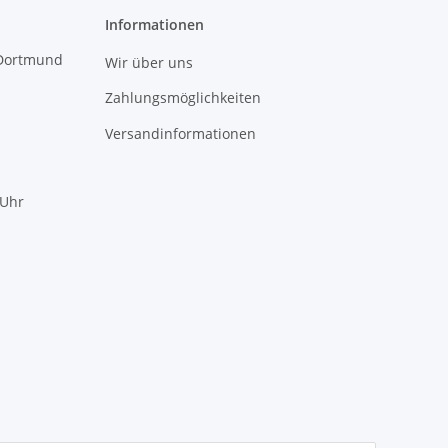
Informationen
 Dortmund
Wir über uns
Zahlungsmöglichkeiten
Versandinformationen
 Uhr
mundotec GmbH Support
?
Typisch antworten wir sofort
WhatsApp