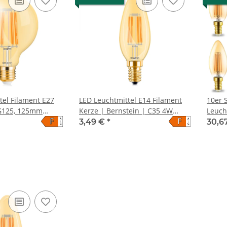
tel Filament E27
LED Leuchtmittel E14 Filament
10er 
(G125, 125mm
Kerze | Bernstein | C35 4W
Leuch
F
F
A
A
 6 Watt warmweiß
warmweiß (2200 K)
Berns
3,49 €
*
30,6
↑
↑
G
G
warmw