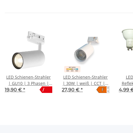
LED Schienen-Strahler
LED Schienen-Strahler
LED
| GU10 | 3 Phasen |
| 30W | weiß | CCT | 3
Refle
F
/
A
IP20 | weiß
Phasen
7
19,90 €
*
27,90 €
*
4,99 
↑
G