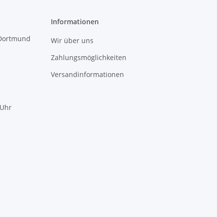
Informationen
 Dortmund
Wir über uns
Zahlungsmöglichkeiten
Versandinformationen
 Uhr
mundotec GmbH Support
?
Typisch antworten wir sofort
WhatsApp