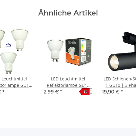
Ähnliche Artikel
 Leuchtmittel
LED Leuchtmittel
LED Schienen-S
ktorlampe GU10
Reflektorlampe GU10
| GU10 | 3 Ph
G
A
W dimmbar
5W CCT 3 in 1
IP20 | schw
€
*
2,99 €
*
19,90 €
*
↑
G
(warmweiß 3000K,
neutralweiß 4200K,
kaltweiß 6400K)