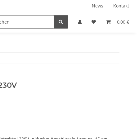
News
Kontakt
 Gewerbe/Industrie Hallenbeleuchtung
LED Leuchtmittel
0,00 €
 230V
tmittel 230V inklusive Anschlussleitung ca. 15 cm.