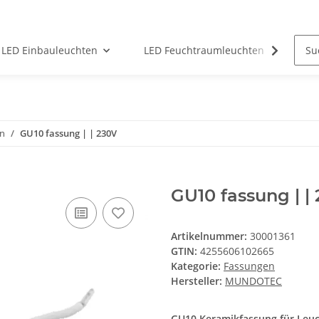
LED Einbauleuchten
LED Feuchtraumleuchten
LED
n
GU10 fassung | | 230V
GU10 fassung | |
Artikelnummer:
30001361
GTIN:
4255606102665
Kategorie:
Fassungen
Hersteller:
MUNDOTEC
GU10 Keramikfassung für Leuch