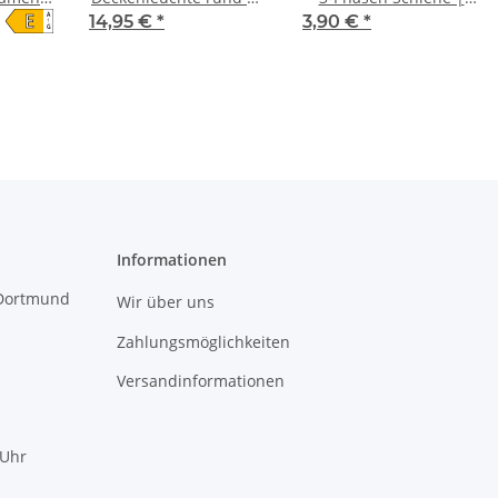
E
A
Watt
Watt IP20
gerade | schwarz
14,95 €
*
3,90 €
*
↑
G
00 K)
Informationen
 Dortmund
Wir über uns
Zahlungsmöglichkeiten
Versandinformationen
 Uhr