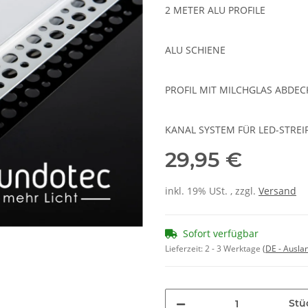
2 METER ALU PROFILE
ALU SCHIENE
PROFIL MIT MILCHGLAS ABDE
KANAL SYSTEM FÜR LED-STREI
29,95 €
inkl. 19% USt. , zzgl.
Versand
Sofort verfügbar
Lieferzeit:
2 - 3 Werktage
(DE - Ausla
Stü