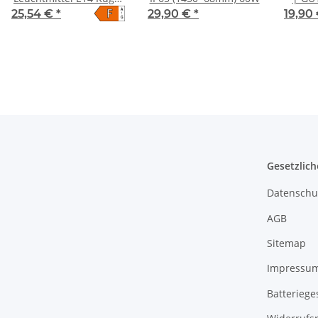
F
A
P45 5 Watt | matt
25,54 €
*
29,90 €
*
19,90
↑
G
Gesetzlich
Datenschu
AGB
Sitemap
Impressu
Batteriege