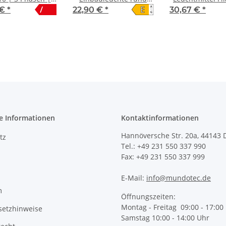
E
/
A
IP20 | weiß
23W IP20 Ø 28,0 cm |
E27 Kugel 4 
 €
*
22,90 €
*
30,67 €
*
↑
G
CCT (warmweiß 3000K,
warmweiß (27
neutralweiß 4200K,
kaltweiß 6400K)
e Informationen
Kontaktinformationen
Hannöversche Str. 20a, 44143
tz
Tel.: +49 231 550 337 990
Fax: +49 231 550 337 999
E-Mail:
info@mundotec.de
m
Öffnungszeiten:
Montag - Freitag 09:00 - 17:00
setzhinweise
Samstag 10:00 - 14:00 Uhr