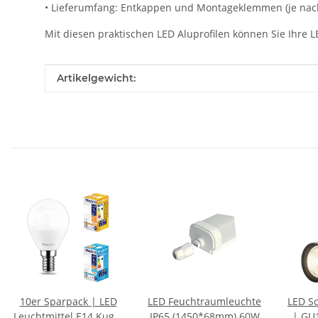
• Lieferumfang: Entkappen und Montageklemmen (je nach 
Mit diesen praktischen LED Aluprofilen können Sie Ihre L
Produkteigenschaft
Wert
Artikelgewicht:
10er Sparpack | LED
LED Feuchtraumleuchte
LED Sc
Leuchtmittel E14 Kugel
IP65 (1450*68mm) 60W
| GU1