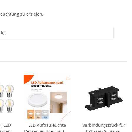
leuchtung zu erzielen.
kg
 | LED
LED Aufbauleuchte
Verbindungsstück für
lament
Deckenleuchte rund 18
3-Phasen Schiene |