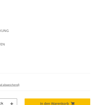
CKUNG
FEN
nd abweichend)
ck
In den Warenkorb