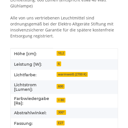
Glühlampe)
Alle von uns vertriebenen Leuchtmittel sind
ordnungsgemäß bei der Elektro Altgeräte Stiftung mit
insolvenzsicherer Garantie für die spätere kostenfreie
Entsorgung registriert.
Produkteigenschaft
Wert
Höhe [cm]:
10,2
Leistung [W]:
6
Lichtfarbe:
warmweiß (2700 K)
Lichtstrom
600
[Lumen]:
Farbwiedergabe
> 80
[Ra]:
Abstrahlwinkel:
300°
Fassung:
E27