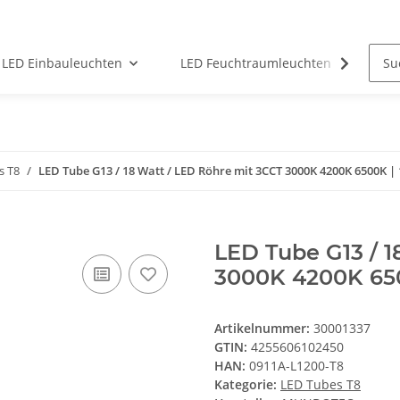
LED Einbauleuchten
LED Feuchtraumleuchten
LED
s T8
LED Tube G13 / 18 Watt / LED Röhre mit 3CCT 3000K 4200K 6500K |
LED Tube G13 / 1
3000K 4200K 65
Artikelnummer:
30001337
GTIN:
4255606102450
HAN:
0911A-L1200-T8
Kategorie:
LED Tubes T8