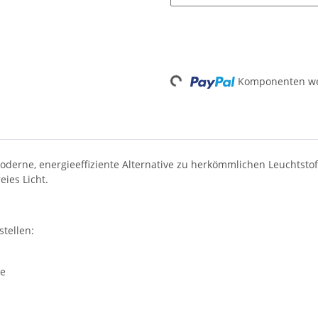
Komponenten wer
Loading...
rne, energieeffiziente Alternative zu herkömmlichen Leuchtstoffrö
eies Licht.
tellen:
he