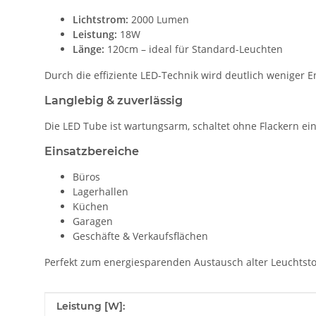
Lichtstrom:
2000 Lumen
Leistung:
18W
Länge:
120cm – ideal für Standard-Leuchten
Durch die effiziente LED-Technik wird deutlich weniger En
Langlebig & zuverlässig
Die LED Tube ist wartungsarm, schaltet ohne Flackern ei
Einsatzbereiche
Büros
Lagerhallen
Küchen
Garagen
Geschäfte & Verkaufsflächen
Perfekt zum energiesparenden Austausch alter Leuchtst
Produkteigenschaft
Wert
Leistung [W]: