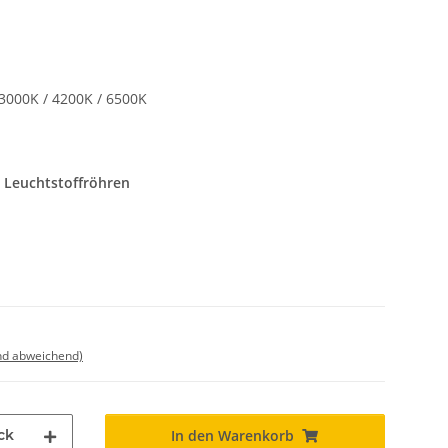
3000K / 4200K / 6500K
 Leuchtstoffröhren
nd abweichend)
ck
In den Warenkorb