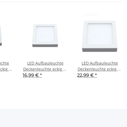
uchte
LED Aufbauleuchte
LED Aufbauleuchte
ckig 12
Deckenleuchte eckig 18
Deckenleuchte eckig 23
Watt IP20
Watt IP20
16,99 €
*
22,99 €
*