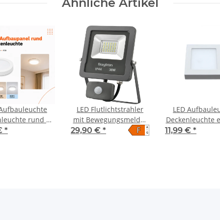
Ähnliche Artikel
Aufbauleuchte
LED Flutlichtstrahler
LED Aufbaule
leuchte rund 12
mit Bewegungsmelder
Deckenleuchte e
F
A
Watt IP20
IP44 30 Watt
Watt IP20
 €
*
29,90 €
*
11,99 €
*
↑
G