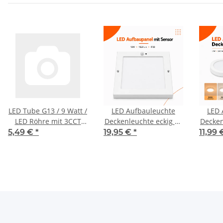
LED Tube G13 / 9 Watt /
LED Aufbauleuchte
LED 
LED Röhre mit 3CCT
Deckenleuchte eckig 18
Decken
3000K 4200K 6500K |
Watt IP20 mit Sensor
5,49 €
*
19,95 €
*
11,99
60cm