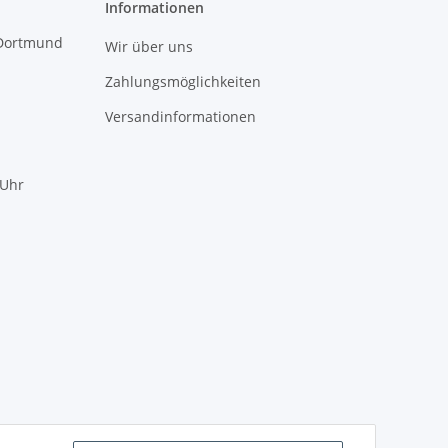
Informationen
 Dortmund
Wir über uns
Zahlungsmöglichkeiten
Versandinformationen
 Uhr
mundotec GmbH Support
?
Typisch antworten wir sofort
WhatsApp