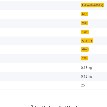
kaltweiß (6500 K)
60,0
900
120°
G13 / T8
Glas
230
0,18 kg
0,13
kg
25