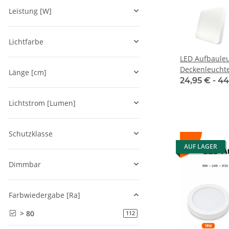
Leistung [W]
Lichtfarbe
LED Aufbaule
Deckenleuchte
Länge [cm]
3000K/4000K/
24,95 € -
44
Lichtstrom [Lumen]
Schutzklasse
AUF LAGER
Dimmbar
Farbwiedergabe [Ra]
> 80
Artikel gefunden
112