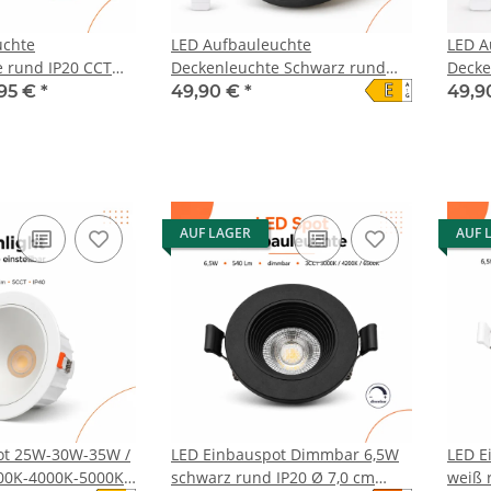
uchte
LED Aufbauleuchte
LED A
 rund IP20 CCT
Deckenleuchte Schwarz rund
Decke
E
A
6500K
50W mit Fernbedienung -
mit F
,95 €
*
49,90 €
*
49,9
↑
G
6000Lm
AUF LAGER
AUF 
ot 25W-30W-35W /
LED Einbauspot Dimmbar 6,5W
LED E
00K-4000K-5000K-
schwarz rund IP20 Ø 7,0 cm
weiß 