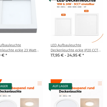
ufbauleuchte
LED Aufbauleuchte
nleuchte eckig 23 Watt
Deckenleuchte eckig IP20 CCT
3000K/4000K/6500K
9 €
*
17,95 € -
24,95 €
*
LAGER
AUF LAGER