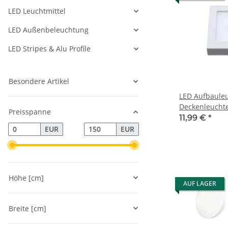
LED Leuchtmittel
LED Außenbeleuchtung
LED Stripes & Alu Profile
Besondere Artikel
LED Aufbaule
Deckenleuchte
Preisspanne
IP20
11,99 €
*
EUR
EUR
Höhe [cm]
AUF LAGER
Breite [cm]