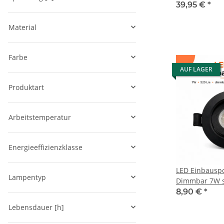
6500K
39,95 €
*
Material
Farbe
AUF LAGER
Produktart
Arbeitstemperatur
Energieeffizienzklasse
LED Einbauspo
Lampentyp
Dimmbar 7W s
schwenkbar Ø
8,90 €
*
(deckenausschnit
Lebensdauer [h]
3000K/4000K/