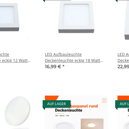
uchte
LED Aufbauleuchte
LED A
 eckig 12 Watt
Deckenleuchte eckig 18 Watt
Decke
IP20
IP20
16,99 €
*
22,9
AUF LAGER
AUF 