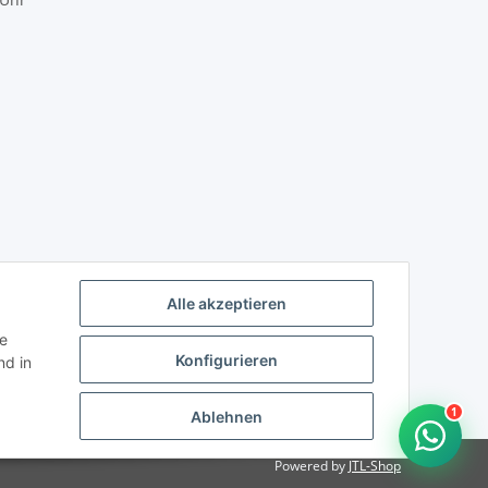
mundotec GmbH Support
?
Typisch antworten wir sofort
WhatsApp
Alle akzeptieren
ie
Konfigurieren
d in
Datenschutzerklärung
1
Ablehnen
Powered by
JTL-Shop