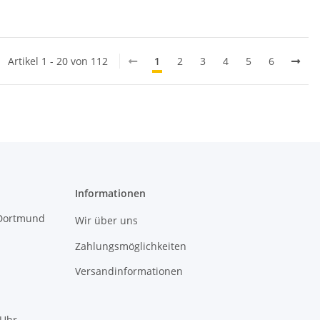
Artikel 1 - 20 von 112
1
2
3
4
5
6
Informationen
 Dortmund
Wir über uns
Zahlungsmöglichkeiten
Versandinformationen
 Uhr