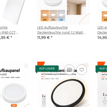
uchte
LED Aufbauleuchte
LED A
 IP40 CCT
Deckenleuchte rund 12 Watt
Decke
6500K
IP20
IP20
,95 €
*
11,99 €
*
14,9
AUF LAGER
AUF 