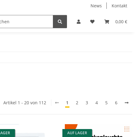
News
Kontakt
 Gewerbe/Industrie Hallenbeleuchtung
LED Leuchtmittel
0,00 €
Artikel 1 - 20 von 112
1
2
3
4
5
6
LAGER
AUF LAGER