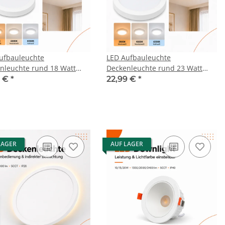
ufbauleuchte
LED Aufbauleuchte
nleuchte rund 18 Watt
Deckenleuchte rund 23 Watt
IP20
5 €
*
22,99 €
*
LAGER
AUF LAGER