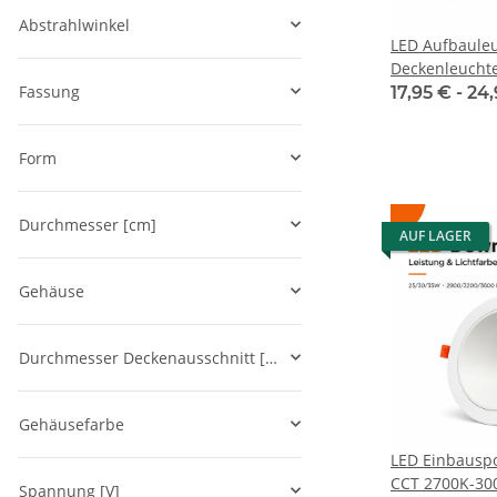
Abstrahlwinkel
LED Aufbaule
Deckenleuchte
Fassung
3000K/4000K/
17,95 € -
24
Form
Durchmesser [cm]
AUF LAGER
Gehäuse
Durchmesser Deckenausschnitt [cm]
Gehäusefarbe
LED Einbausp
CCT 2700K-30
Spannung [V]