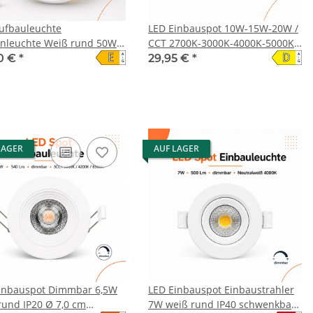
ufbauleuchte
LED Einbauspot 10W-15W-20W /
nleuchte Weiß rund 50W
CCT 2700K-3000K-4000K-5000K-
E
D
A
A
ernbedienung - 6000Lm
6500K
0 €
*
29,95 €
*
↑
↑
G
G
LAGER
AUF LAGER
inbauspot Dimmbar 6,5W
LED Einbauspot Einbaustrahler
rund IP20 Ø 7,0 cm
7W weiß rund IP40 schwenkbar